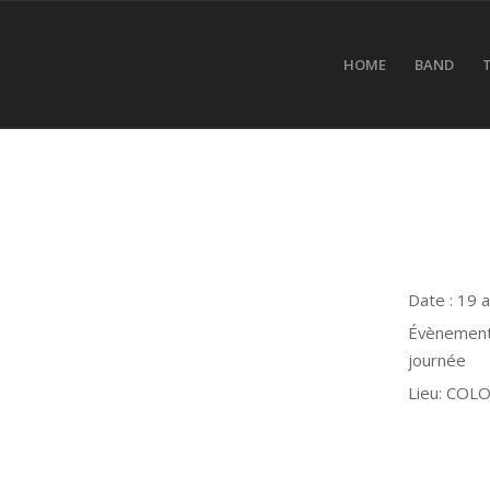
HOME
BAND
Date :
19 a
Évèneme
journée
Lieu:
COLO