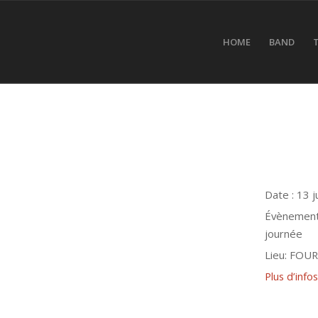
HOME
BAND
Date :
13 j
Évèneme
journée
Lieu:
FOUR
Plus d’infos