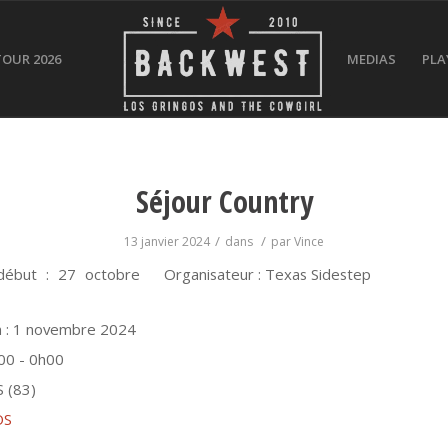
TOUR 2026
MEDIAS
PLA
Séjour Country
/
/
13 janvier 2024
dans
par
Vince
début :
27 octobre
Organisateur : Texas Sidestep
 :
1 novembre 2024
00 - 0h00
 (83)
OS