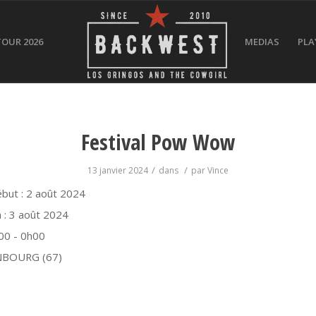
TOUR 2026
MEDIAS
PLA
Festival Pow Wow
/
/
13 janvier 2024
dans
par
Vince
but :
2 août 2024
 :
3 août 2024
00 - 0h00
NBOURG (67)