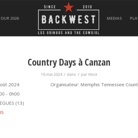
TOUR 2026
MEDIAS
PLA
Country Days à Canzan
/
/
16 mai 2024
dans
par
Vince
août 2024
Organisateur: Memphis Tennessee Count
00 - 0h00
EGUES (13)
OS