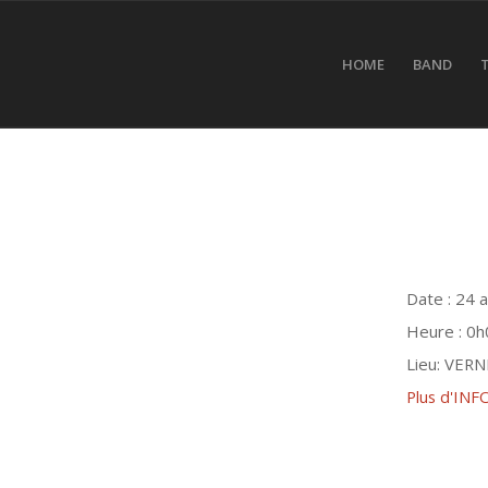
HOME
BAND
Date :
24 
Heure :
0h
Lieu:
VERN
Plus d'INF